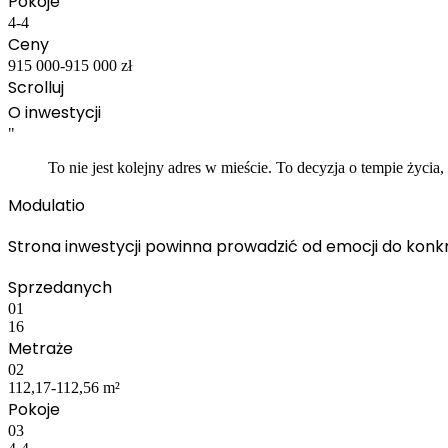
Pokoje
4-4
Ceny
915 000-915 000 zł
Scrolluj
O inwestycji
"
To nie jest kolejny adres w mieście. To decyzja o tempie życia,
Modulatio
S
trona inwestycji powinna prowadzić od emocji do konkr
Sprzedanych
01
16
Metraże
02
112,17-112,56 m²
Pokoje
03