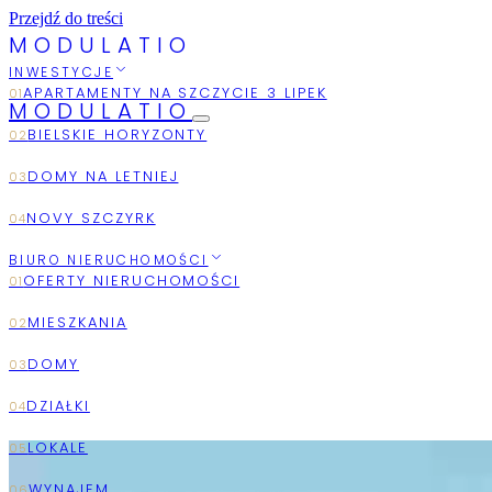
Przejdź do treści
M
O
D
U
L
A
T
I
O
INWESTYCJE
MODULATIO
2026
AUGUST
BIURO NIERUCHOMOŚCI